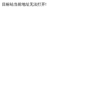
目标站当前地址无法打开!