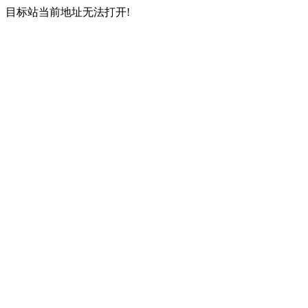
目标站当前地址无法打开!