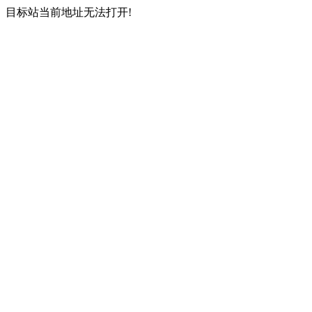
目标站当前地址无法打开!