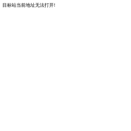
目标站当前地址无法打开!